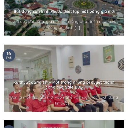
Bất động sản Bình Phước thiết lập mặt bằng giá mới
Nhờ quỹ đất rộng, giá mềm, hạ tầng phát triển nhanh và
đồng bộ, Bình [...]
16
Th5
Kỹ thuật đăng tin – Một trong những bí quyết thành
công của Sale BĐS
Bạn là một môi giới mới vào nghề và muốn học cách đăng
tin bất [...]