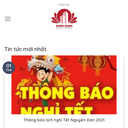
Skip
Hotline:
to
content
Tin tức mới nhất
01
Th4
Thông báo lịch nghỉ Tết Nguyên Đán 2021