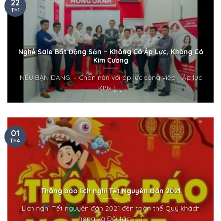
22
Th1
Nghề Sale Bất Động Sản – Không Có Áp Lực, Không Có
Kim Cương
NẾU BẠN ĐANG: – Chán nản với áp lực công việc – Áp lực
KPIs [...]
01
Th4
Thông báo lịch nghỉ Tết Nguyên Đán 2021
Lịch nghỉ Tết nguyên đán 2021 đến toàn thể Quý khách
hàng và Đối tác, [...]