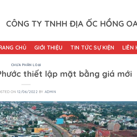
CÔNG TY TNHH ĐỊA ỐC HỒNG O
RANG CHỦ
GIỚI THIỆU
TIN TỨC SỰ KIỆN
LIÊN 
CHƯA PHÂN LOẠI
Phước thiết lập mặt bằng giá mới
OSTED ON
12/06/2022
BY
ADMIN