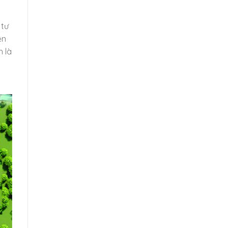
 tư
ện
h là