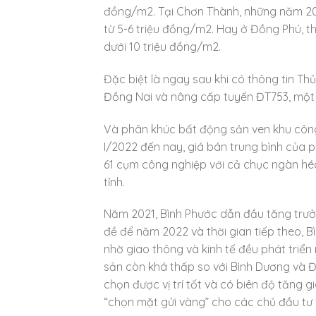
đồng/m2. Tại Chơn Thành, những năm 2018
từ 5-6 triệu đồng/m2. Hay ở Đồng Phú, th
dưới 10 triệu đồng/m2.
Đặc biệt là ngay sau khi có thông tin T
Đồng Nai và nâng cấp tuyến ĐT753, một s
Và phân khúc bất động sản ven khu công 
I/2022 đến nay, giá bán trung bình của 
61 cụm công nghiệp với cả chục ngàn héc
tỉnh.
Năm 2021, Bình Phước dẫn đầu tăng trưởn
đề để năm 2022 và thời gian tiếp theo, B
nhờ giao thông và kinh tế đều phát triển
sản còn khá thấp so với Bình Dương và 
chọn được vị trí tốt và có biên độ tăng 
“chọn mặt gửi vàng” cho các chủ đầu tư v