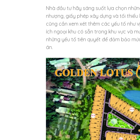
Nhà đầu tư hãy sáng suốt lựa chọn nhữn
nhượng, giấy phép xây dựng và tối thiểu 
cũng cần xem xét thêm các yếu tố như vị t
ích ngoại khu có sẵn trong khu vực và mứ
những yếu tố tiên quyết để đảm bảo mứ
án.