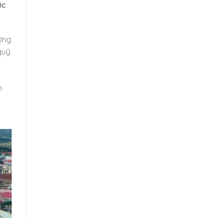
ớc
ững
quỹ
n