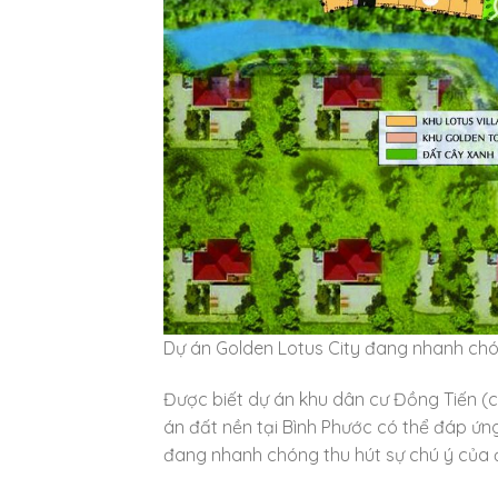
Dự án Golden Lotus City đang nhanh chón
Được biết dự án khu dân cư Đồng Tiến (c
án đất nền tại Bình Phước có thể đáp ứ
đang nhanh chóng thu hút sự chú ý của 