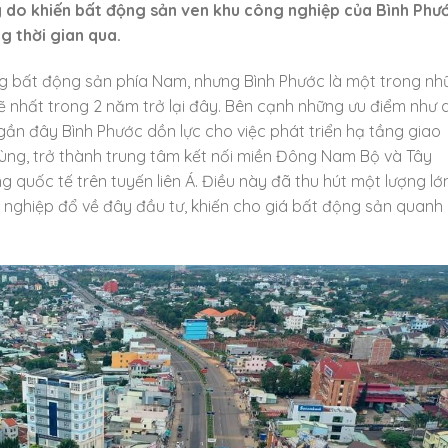
lý do khiến bất động sản ven khu công nghiệp của Bình Phư
ng thời gian qua.
ờng bất động sản phía Nam, nhưng Bình Phước là một trong nh
 nhất trong 2 năm trở lại đây. Bên cạnh những ưu điểm như 
gần đây Bình Phước dồn lực cho việc phát triển hạ tầng giao
 vùng, trở thành trung tâm kết nối miền Đông Nam Bộ và Tây
quốc tế trên tuyến liên Á. Điều này đã thu hút một lượng lớ
g nghiệp đổ về đây đầu tư, khiến cho giá bất động sản quanh