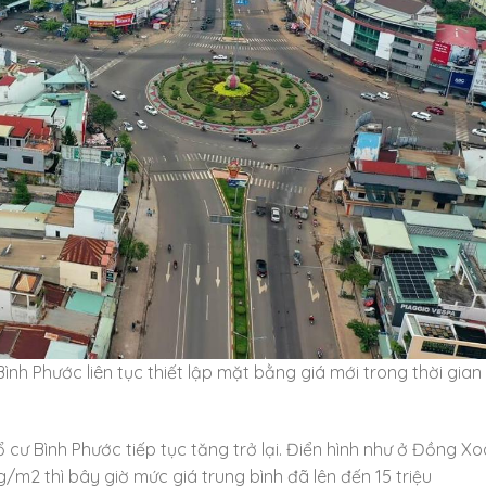
nh Phước liên tục thiết lập mặt bằng giá mới trong thời gian
 cư Bình Phước tiếp tục tăng trở lại. Điển hình như ở Đồng Xoà
/m2 thì bây giờ mức giá trung bình đã lên đến 15 triệu