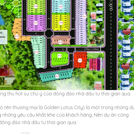
g thu hút sự chú ý của đông đảo nhà đầu tư thời gian qua.
ó tên thương mại là Golden Lotus City) là một trong những d
ng những yêu cầu khắt khe của khách hàng. Nên dự án cũng
đông đảo nhà đầu tư thời gian qua.