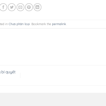
ted in
Chưa phân loại
. Bookmark the
permalink
.
 bí quyết