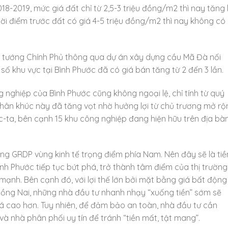
-2019, mức giá đất chỉ từ 2,5-3 triệu đồng/m2 thì nay tăng 
ời điểm trước đất có giá 4-5 triệu đồng/m2 thì nay không có 
hủ tướng Chính Phủ thông qua dự án xây dựng cầu Mã Đà nối
ố khu vực tại Bình Phước đã có giá bán tăng từ 2 đến 3 lần.
nghiệp của Bình Phước cũng không ngoại lệ, chỉ tính từ quý
phân khúc này đã tăng vọt nhờ hưởng lợi từ chủ trương mở rộ
-ta, bên cạnh 15 khu công nghiệp đang hiện hữu trên địa bà
g GRDP vùng kinh tế trọng điểm phía Nam. Nên đây sẽ là tiề
ình Phước tiếp tục bứt phá, trở thành tâm điểm của thị trường
 mạnh. Bên cạnh đó, với lợi thế lớn bởi mặt bằng giá bất động
Đồng Nai, những nhà đầu tư nhanh nhạy “xuống tiền” sớm sẽ
giá cao hơn. Tuy nhiên, để đảm bảo an toàn, nhà đầu tư cần
à nhà phân phối uy tín để tránh “tiền mất, tật mang”.