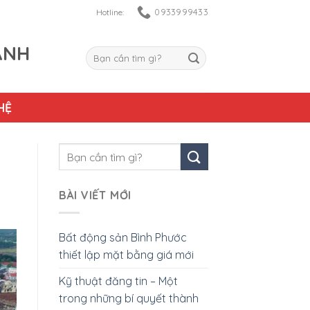
0933999433
Hotline:
ANH
HỆ
BÀI VIẾT MỚI
Bất động sản Bình Phước
thiết lập mặt bằng giá mới
Kỹ thuật đăng tin – Một
trong những bí quyết thành