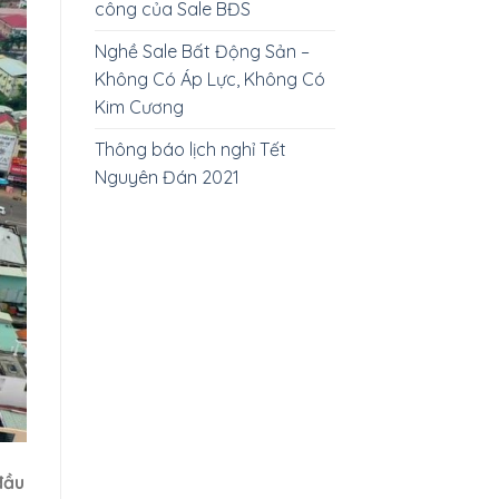
công của Sale BĐS
Nghề Sale Bất Động Sản –
Không Có Áp Lực, Không Có
Kim Cương
Thông báo lịch nghỉ Tết
Nguyên Đán 2021
đầu