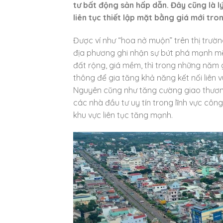
tư bất động sản hấp dẫn. Đây cũng là 
liên tục thiết lập mặt bằng giá mới tro
Được ví như “hoa nở muộn” trên thị trư
địa phương ghi nhận sự bứt phá mạnh mẽ
đất rộng, giá mềm, thì trong những năm 
thông để gia tăng khả năng kết nối liên
Nguyên cũng như tăng cường giao thương 
các nhà đầu tư uy tín trong lĩnh vực côn
khu vực liên tục tăng mạnh.