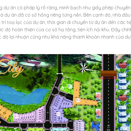
g dự án có pháp lý rõ ràng, minh bạch như giấy phép chuyển
là dự án đã có sổ hồng riêng từng nền. Bên cạnh đó, nhà đầu
rí toạ lạc của dự án, thời gian di chuyển từ dự án đến các ti
c độ hoàn thiện của cơ sở hạ tầng, tiện ích nội khu. Đây chín
c độ lợi nhuận cũng như khả năng thanh khoản nhanh của dự